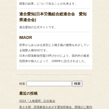
調査の結果」について知ることが出来ます。
連合愛知(日本労働組合総連合会 愛知
県連合会)
連合愛知の公式サイトです。
IMADR
世界からあらゆる差別と人種主義の撤廃をめざしてい
る国際人権NGOです。
日本の部落解放同盟の呼びかけにより、国内外の被差
別団体や個人によって、1988年に設立されました。
検索:
最近の投稿
2024「人権週間」記念集会
第４８期 部落解放をめざす愛知研修会 開催のご案内